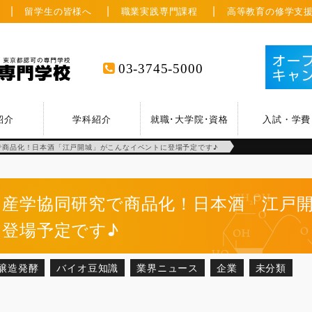
留学生の皆様へ
職業実践専門課程
高等教育の修学支
03-3745-5000
紹介
学科紹介
就職･大学院･資格
入試・学費
で商品化！日本酒「江戸開城」がこんなイベントに登場予定です♪
産学協同研究で商品化！日本酒「江戸
登場予定です♪
醸造発酵
バイオ豆知識
業界ニュース
企業
未分類