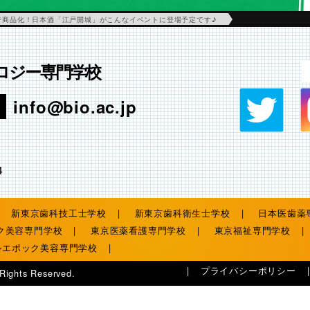
で商品化！日本酒「江戸開城」がこんなイベントに登場予定です♪
ロジー専門学校
info@bio.ac.jp
4
新東京歯科技工士学校
新東京歯科衛生士学校
日本医歯薬
ク美容専門学校
東京医薬看護専門学校
東京福祉専門学校
ルエポック美容専門学校
プライバシーポリシー
 Rights Reserved.