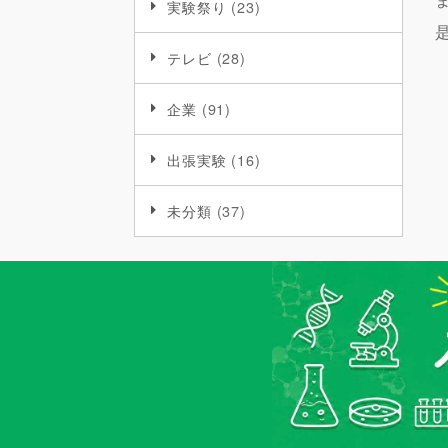
実験祭り
(23)
テレビ
(28)
企業
(91)
出張実験
(16)
未分類
(37)