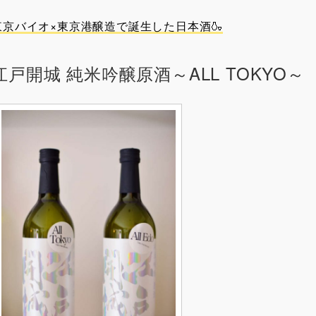
東京バイオ×東京港醸造で誕生した日本酒🍶
江戸開城 純米吟醸原酒～ALL TOKYO～