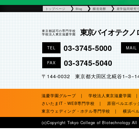
トップページ
Blog
醸造発酵
産学協同研究
東京バイオテクノ
東京都認可の専門学校
学校法人東京滋慶学園
03-3745-5000
TEL
MAIL
03-3745-5040
FAX
〒144-0032 東京都大田区北糀谷1−3−1
滋慶学園グループ
学校法人東京滋慶学園
さいたまIT・WEB専門学校
原宿ベルエポッ
東京ウェディング・ホテル専門学校
横浜ベ
(c)Copyright Tokyo College of Biotechnology All