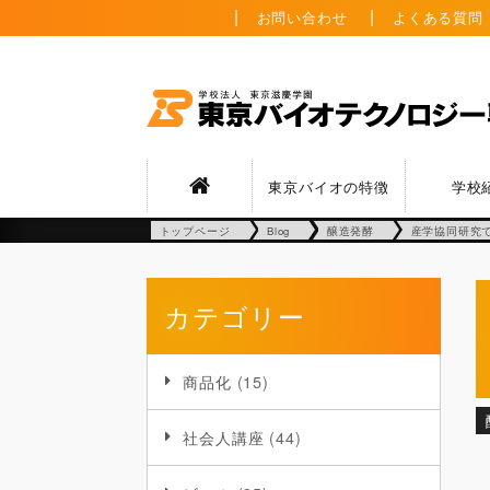
お問い合わせ
よくある質問
東京バイオの特徴
学校
トップページ
Blog
醸造発酵
産学協同研究
カテゴリー
商品化
(15)
社会人講座
(44)