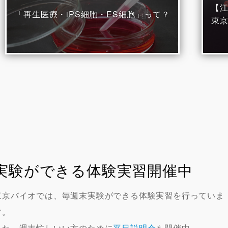
【江
「再生医療・iPS細胞・ES細胞」って？
東
実験ができる体験実習開催中
東京バイオでは、毎週末実験ができる体験実習を行っていま
す。
また、週末忙しいい方のために
平日説明会
も開催中。