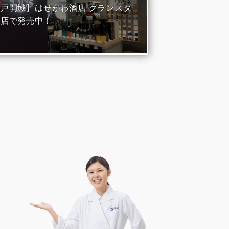
戸開城】はせがわ酒店 グランスタ
京店で発売中！