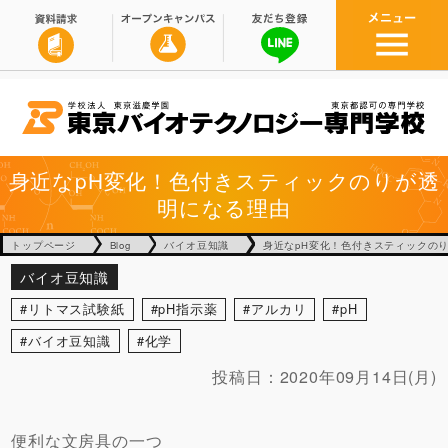
身近なpH変化！色付きスティックのりが透
明になる理由
トップページ
Blog
バイオ豆知識
身近なpH変化！色付きスティックの
バイオ豆知識
リトマス試験紙
pH指示薬
アルカリ
pH
バイオ豆知識
化学
投稿日：
2020年09月14日(月)
便利な文房具の一つ