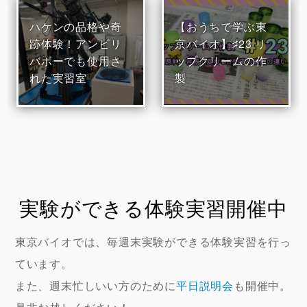
ハケンの品格や奇
【おうちで学ぶ東
跡体験！アンビリ
京バイオ】♯23 リ
バボーでも使用さ
ップクリームの作
れた実習室
製
実験ができる体験実習開催中
東京バイオでは、毎週末実験ができる体験実習を行っ
ています。
また、週末忙しいい方のために
平日説明会
も開催中。