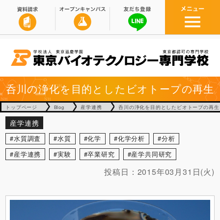
呑川の浄化を目的としたビオトープの再生
トップページ
Blog
産学連携
呑川の浄化を目的としたビオトープの再生
産学連携
水質調査
水質
化学
化学分析
分析
産学連携
実験
卒業研究
産学共同研究
投稿日：
2015年03月31日(火)