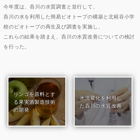
今年度は、呑川の水質調査と並行して、
呑川の水を利用した簡易ビオトープの構築と北糀谷小学
校のビオトープの再生及び調査を実施し、
これらの結果を踏まえ、呑川の水質改善についての検討
を行った。
リンゴを原料とす
水流変化を利用し
る果実酒製造技術
た呑川の水質改善
の開発