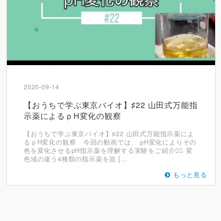
2020-09-14
【おうちで学ぶ東京バイオ】♯22 山田式万能指
示薬によるｐH変化の観察
【おうちで学ぶ東京バイオ】♯22 山田式万能指示薬によ
るｐH変化の観察 今回の動画では、 pH変化によりその
色を変化させるpH指示薬を理解する実験をご紹介✍🏼 変
色域の違う4種類の指示薬を混 […
もっと見る