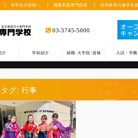
留学生の皆様へ
職業実践専門課程
高等教育の修学支
03-3745-5000
紹介
学科紹介
就職･大学院･資格
入試・学費
タグ: 行事