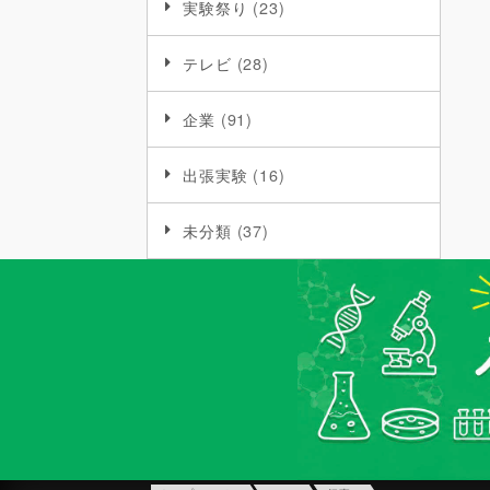
実験祭り
(23)
テレビ
(28)
企業
(91)
出張実験
(16)
未分類
(37)