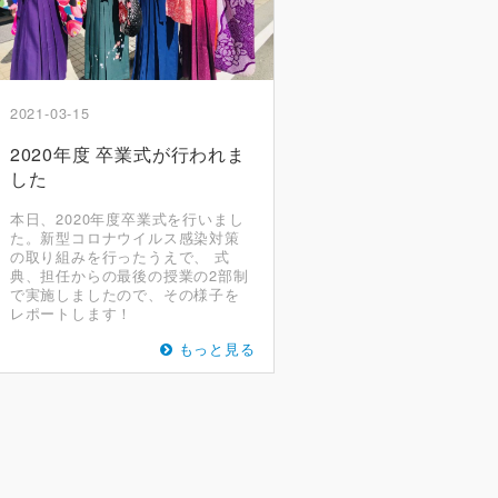
2021-03-15
2020年度 卒業式が行われま
した
本日、2020年度卒業式を行いまし
た。新型コロナウイルス感染対策
の取り組みを行ったうえで、 式
典、担任からの最後の授業の2部制
で実施しましたので、その様子を
レポートします！
もっと見る