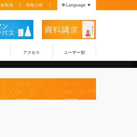
援新制度
情報公開
🌐 Language ▼
アクセス
ユーザー別