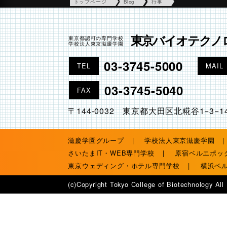
トップページ
Blog
行事
東京バイオテクノ
東京都認可の専門学校
学校法人東京滋慶学園
03-3745-5000
TEL
MAIL
03-3745-5040
FAX
〒144-0032 東京都大田区北糀谷1−3−1
滋慶学園グループ
学校法人東京滋慶学園
さいたまIT・WEB専門学校
原宿ベルエポッ
東京ウェディング・ホテル専門学校
横浜ベ
(c)Copyright Tokyo College of Biotechnology All