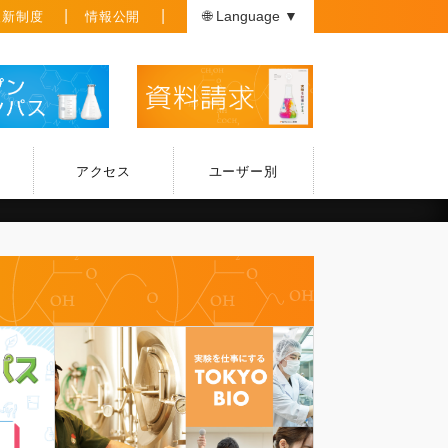
援新制度
情報公開
🌐 Language ▼
アクセス
ユーザー別