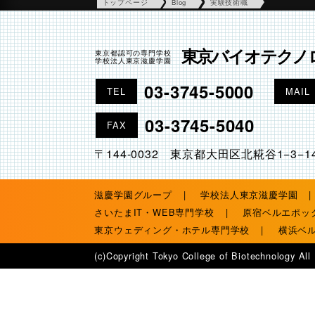
トップページ
Blog
実験技術職
東京バイオテクノ
東京都認可の専門学校
学校法人東京滋慶学園
03-3745-5000
TEL
MAIL
03-3745-5040
FAX
〒144-0032 東京都大田区北糀谷1−3−1
滋慶学園グループ
学校法人東京滋慶学園
さいたまIT・WEB専門学校
原宿ベルエポッ
東京ウェディング・ホテル専門学校
横浜ベ
(c)Copyright Tokyo College of Biotechnology All