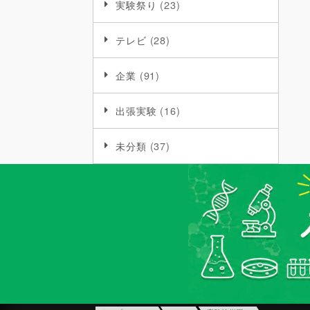
実験祭り
(23)
テレビ
(28)
企業
(91)
出張実験
(16)
未分類
(37)