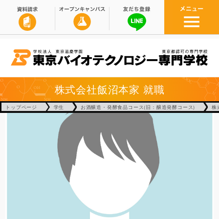
株式会社飯沼本家
就職
トップページ
学生
お酒醸造・発酵食品コース(旧：醸造発酵コース)
株