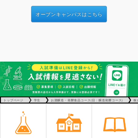
オープンキャンパスはこちら
トップページ
学生
お酒醸造・発酵食品コース(旧：醸造発酵コース)
株