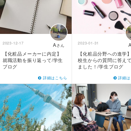
2023-12-17
2023-01-31
A
さん
【化粧品メーカーに内定】
【化粧品分野への進学
就職活動を振り返って/学生
校生からの質問に答え
ブログ
ました！/学生ブログ
詳細はこちら
詳細は