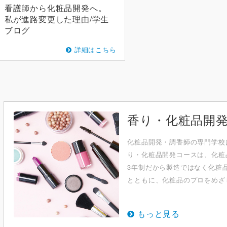
看護師から化粧品開発へ。
私が進路変更した理由/学生
ブログ
詳細はこちら
香り・化粧品開発
化粧品開発・調⾹師の専⾨学校
り・化粧品開発コースは、化粧
3年制だから製造ではなく化粧
とともに、化粧品のプロをめざし
もっと見る