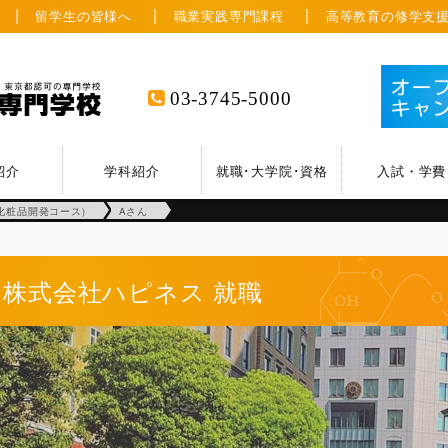
留学生の皆様へ
職業実践専門課程
高等教育の修学支
03-3745-5000
紹介
学科紹介
就職･大学院･資格
入試・学費
化粧品開発コース)
Aさん
株式会社ハピネス
就職