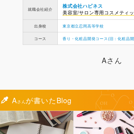
株式会社ハピネス
就職会社紹介
美容室/サロン専用コスメティ
出身校
東京都立忍岡高等学校
コース
香り・化粧品開発コース(旧：化粧品開
Aさん
A
が書いたBlog
さん