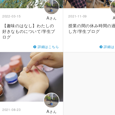
2022-03-15
2021-11-09
A
さん
【趣味のはなし】わたしの
授業の間の休み時間の
好きなものについて/学生ブ
し方/学生ブログ
ログ
詳細はこちら
詳細は
2021-08-23
A
さん