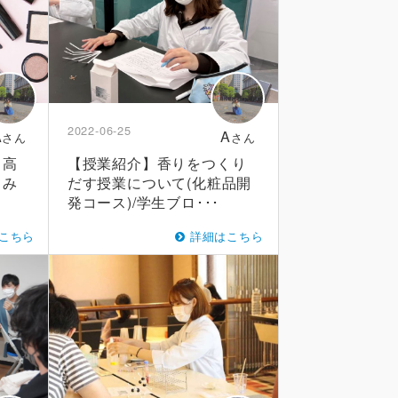
2022-06-25
A
A
さん
さん
】高
【授業紹介】香りをつくり
てみ
だす授業について(化粧品開
発コース)/学生ブロ･･･
こちら
詳細はこちら