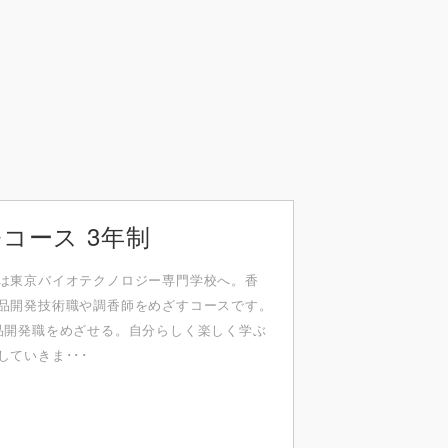
コース 3年制
は東京バイオテクノロジー専⾨学校へ。⾹
品開発技術職や調⾹師をめざすコースです。
品開発職をめざせる。⾃分らしく楽しく学ぶ
ていきま･･･