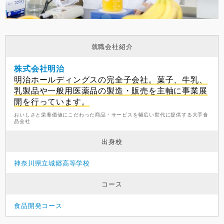
就職会社紹介
株式会社明治
明治ホールディングスの完全子会社。菓子、牛乳、
乳製品や一般用医薬品の製造・販売を主軸に事業展
開を行っています。
おいしさと栄養価値にこだわった商品・サービスを幅広い世代に提供する大手食
品会社
出身校
神奈川県立城郷高等学校
コース
食品開発コース