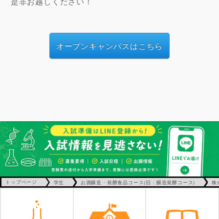
是非お越しください！
オープンキャンパスはこちら
トップページ
学生
お酒醸造・発酵食品コース(旧：醸造発酵コース)
株