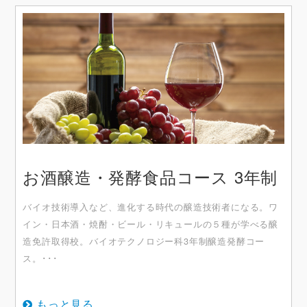
お酒醸造・発酵食品コース 3年制
バイオ技術導入など、進化する時代の醸造技術者になる。ワ
イン・日本酒・焼酎・ビール・リキュールの５種が学べる醸
造免許取得校。バイオテクノロジー科3年制醸造発酵コー
ス。･･･
もっと見る