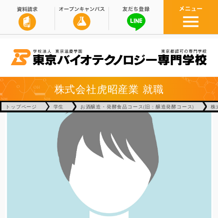
株式会社虎昭産業
就職
トップページ
学生
お酒醸造・発酵食品コース(旧：醸造発酵コース)
株