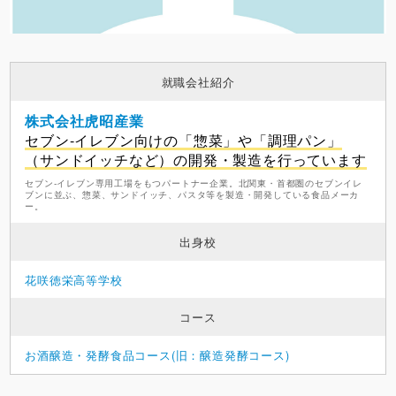
就職会社紹介
株式会社虎昭産業
セブン-イレブン向けの「惣菜」や「調理パン」
（サンドイッチなど）の開発・製造を行っています
セブン-イレブン専用工場をもつパートナー企業。北関東・首都圏のセブンイレ
ブンに並ぶ、惣菜、サンドイッチ、パスタ等を製造・開発している食品メーカ
ー。
出身校
花咲徳栄高等学校
コース
お酒醸造・発酵食品コース(旧：醸造発酵コース)