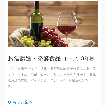
お酒醸造・発酵食品コース 3年制
バイオ技術導入など、進化する時代の醸造技術者になる。ワ
イン・日本酒・焼酎・ビール・リキュールの５種が学べる醸
造免許取得校。バイオテクノロジー科3年制醸造発酵コー
ス。･･･
もっと見る