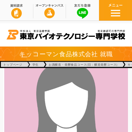
キッコーマン食品株式会社
就職
トップページ
学生
お酒醸造・発酵食品コース(旧：醸造発酵コース)
キ