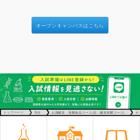
オープンキャンパスはこちら
トップページ
学生
お酒醸造・発酵食品コース(旧：醸造発酵コース)
キ