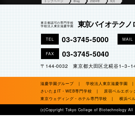
トップページ
Blog
2024年
9月
東京バイオテクノ
東京都認可の専門学校
学校法人東京滋慶学園
03-3745-5000
TEL
MAIL
03-3745-5040
FAX
〒144-0032 東京都大田区北糀谷1−3−1
滋慶学園グループ
学校法人東京滋慶学園
さいたまIT・WEB専門学校
原宿ベルエポッ
東京ウェディング・ホテル専門学校
横浜ベ
(c)Copyright Tokyo College of Biotechnology All