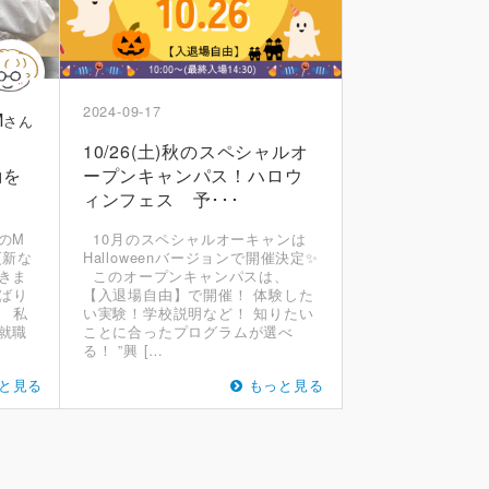
2024-09-17
M
さん
！
10/26(土)秋のスペシャルオ
動を
ープンキャンパス！ハロウ
ィンフェス 予･･･
のM
10月のスペシャルオーキャンは
更新な
Halloweenバージョンで開催決定✨
きま
このオープンキャンパスは、
ばり
【入退場自由】で開催！ 体験した
 私
い実験！学校説明など！ 知りたい
就職
ことに合ったプログラムが選べ
る！ ”興 […
と見る
もっと見る