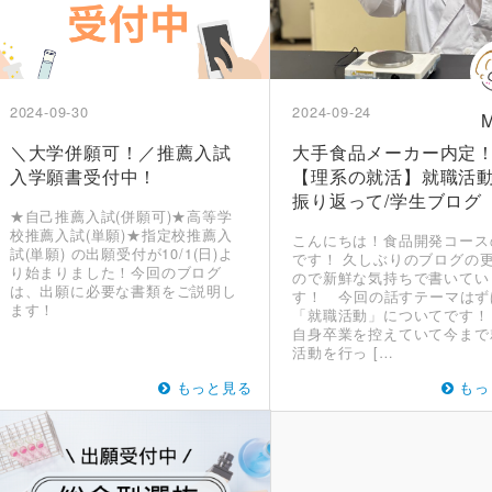
2024-09-30
2024-09-24
＼大学併願可！／推薦入試
大手食品メーカー内定
入学願書受付中！
【理系の就活】就職活
振り返って/学生ブログ
★自己推薦入試(併願可)★高等学
校推薦入試(単願)★指定校推薦入
こんにちは！食品開発コース
試(単願) の出願受付が10/1(日)よ
です！ 久しぶりのブログの
り始まりました！今回のブログ
ので新鮮な気持ちで書いてい
は、出願に必要な書類をご説明し
す！ 今回の話すテーマはず
ます！
「就職活動」についてです！
自身卒業を控えていて今まで
活動を行っ […
もっと見る
もっ