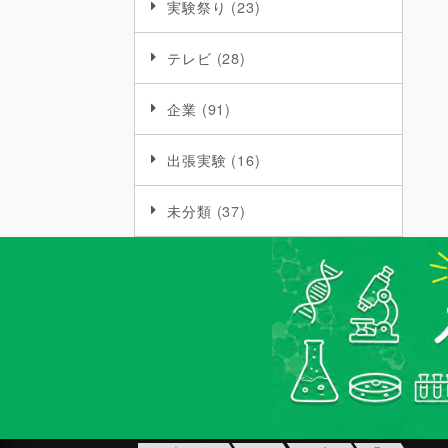
実験祭り
(23)
テレビ
(28)
企業
(91)
出張実験
(16)
未分類
(37)