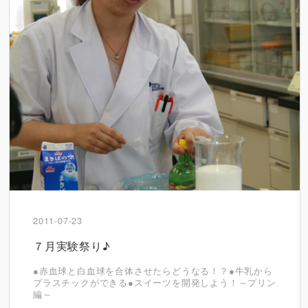
2011-07-23
７月実験祭り♪
●赤血球と白血球を合体させたらどうなる！？●牛乳から
プラスチックができる●スイーツを開発しよう！～プリン
編～