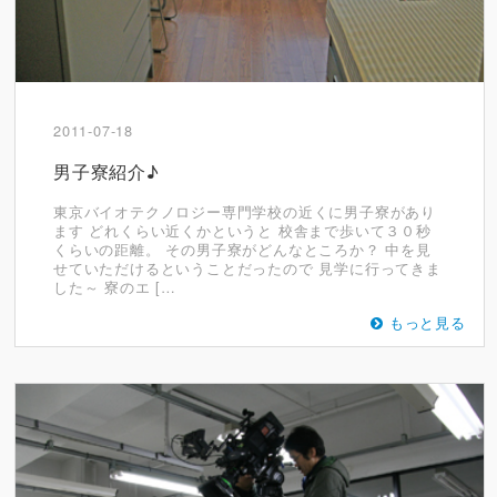
2011-07-18
男子寮紹介♪
東京バイオテクノロジー専門学校の近くに男子寮があり
ます どれくらい近くかというと 校舎まで歩いて３０秒
くらいの距離。 その男子寮がどんなところか？ 中を見
せていただけるということだったので 見学に行ってきま
した～ 寮のエ […
もっと見る