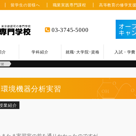
留学生の皆様へ
職業実践専門課程
高等教育の修学支
03-3745-5000
紹介
学科紹介
就職･大学院･資格
入試・学費
実習
環境機器分析実習
授業紹介
たまたま実習室の前を通りかかったのですが