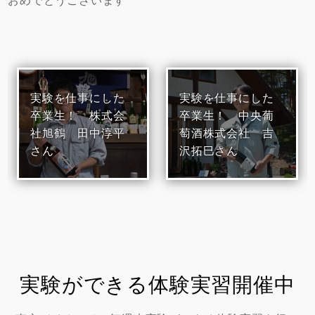
実験を仕事にした
実験を仕事にした
卒業生！ 株式会
卒業生！ 中央葡
社旭鶴 田中淳平
萄酒株式会社 吉
さん
沢拓巳さん
実験ができる体験実習開催中