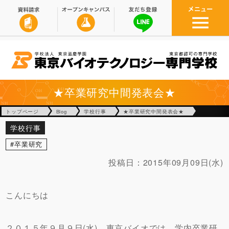
★卒業研究中間発表会★
トップページ
Blog
学校行事
★卒業研究中間発表会★
学校行事
卒業研究
投稿日：
2015年09月09日(水)
こんにちは
２０１５年９月９日(水)、東京バイオでは、学内卒業研