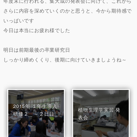
年度末に行われる、集大成の発表会に向けて、これから
さらに内容を深めていくのかと思うと、今から期待感で
いっぱいです
今日は本当にお疲れ様でした
明日は前期最後の卒業研究日
しっかり締めくくり、後期に向けていきましょうね～
2015年 １年生導入
植物生理学実習 発
研修２ ～２日目
表会
～