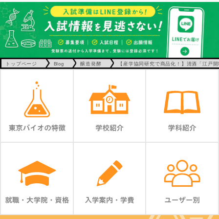
トップページ
Blog
醸造発酵
【産学協同研究で商品化！】清酒「江戸開城 」