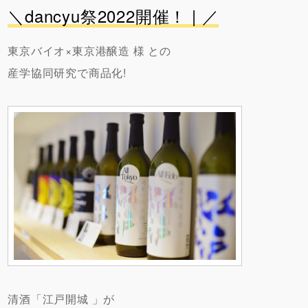
＼dancyu祭2022開催！ | ／
東京バイオ×
東京港醸造
様 との
産学協同研究で商品化!
清酒「
江戸開城
」が