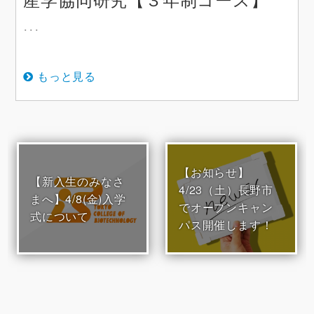
･･･
もっと見る
【お知らせ】
【新入生のみなさ
4/23（土）長野市
まへ】4/8(金)入学
でオープンキャン
式について
パス開催します！