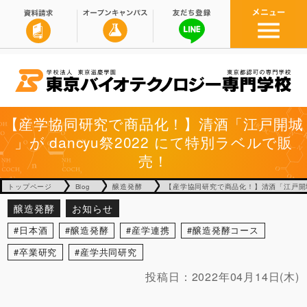
【産学協同研究で商品化！】清酒「江戸開城
」が dancyu祭2022 にて特別ラベルで販
売！
トップページ
Blog
醸造発酵
【産学協同研究で商品化！】清酒「江戸開城 」
醸造発酵
お知らせ
日本酒
醸造発酵
産学連携
醸造発酵コース
卒業研究
産学共同研究
投稿日：
2022年04月14日(木)