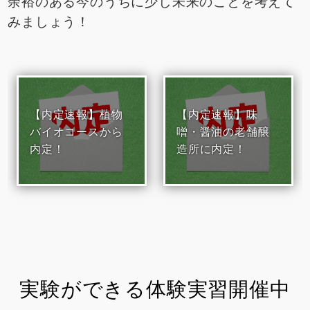
余裕のある今のうちに少し未来のことを考えて
みましょう！
【内定速報】植物
【内定速報】味
バイオコースから
噌・醤油の老舗醸
内定！
造所に内定！
実験ができる体験実習開催中