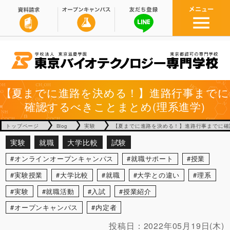
【夏までに進路を決める！】進路行事までに
確認するべきことまとめ(理系進学)
トップページ
Blog
実験
【夏までに進路を決める！】進路行事までに確
実験
就職
大学比較
試験
オンラインオープンキャンパス
就職サポート
授業
実験授業
大学比較
就職
大学との違い
理系
実験
就職活動
入試
授業紹介
オープンキャンパス
内定者
投稿日：
2022年05月19日(木)