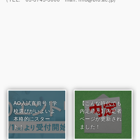
AO入試直前号！学
【こんな時代でも
校選びがいよいよ
内定続々】内定者
本格的にスター
ページが更新され
ト！
ました！