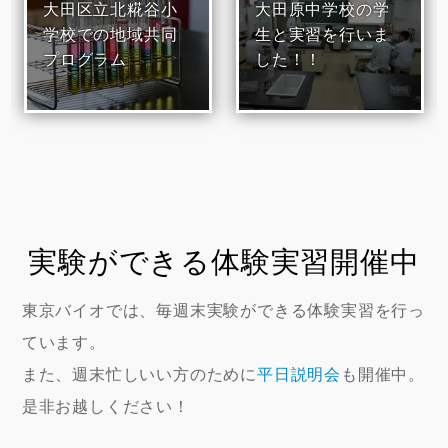
大田区立北糀谷小
大田原中学校の学
学校での地域共同
生と実習を行いま
プログラム
した！！
実験ができる体験実習開催中
東京バイオでは、毎週末実験ができる体験実習を行っ
ています。
また、週末忙しいい方のために
平日説明会
も開催中。
是非お越しください！