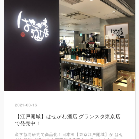
2021-03-16
【江戸開城】はせがわ酒店 グランスタ東京店
で発売中！
産学協同研究で商品化！日本酒【東京江戸開城】が はせ