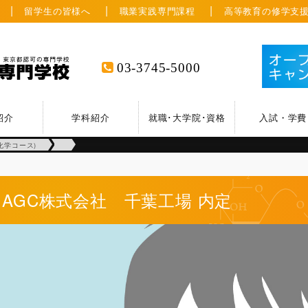
留学生の皆様へ
職業実践専門課程
高等教育の修学支
03-3745-5000
紹介
学科紹介
就職･大学院･資格
入試・学費
化学コース)
AGC株式会社 千葉工場
内定