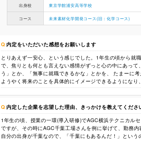
出身校
東京学館浦安高等学校
コース
未来素材化学開発コース(旧：化学コース)
Q
内定をいただいた感想をお願いします
とりあえず一安心、という感じでした。
1年生の頃から就
で、焦りとも何とも言えない感情がずっと心の中にあって
う」とか、「無事に就職できるかな」とかを、
たまーに考
ようやく将来のことを具体的にイメージできるようになり
Q
内定した企業を志望した理由、きっかけを教えてくださ
1年生の頃、授業の一環(導入研修)でAGC横浜テクニカル
ですが、その時にAGC千葉工場さんを例に挙げて、勤務内
自分の出身が千葉なので、「千葉にもあるんだ！」という