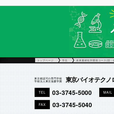
トップページ
学生
未来素材化学開発コース(旧：
東京バイオテクノ
東京都認可の専門学校
学校法人東京滋慶学園
03-3745-5000
TEL
MAIL
03-3745-5040
FAX