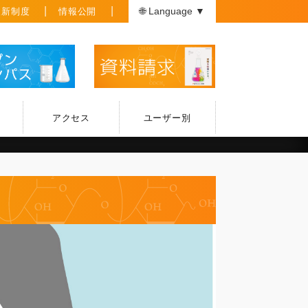
援新制度
情報公開
🌐 Language ▼
アクセス
ユーザー別