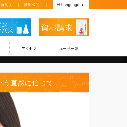
援新制度
情報公開
🌐 Language ▼
アクセス
ユーザー別
いう直感に信じて