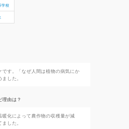
等学校
ス
ケです。「なぜ人間は植物の病気にか
めました。
だ理由は？
温暖化によって農作物の収穫量が減
てました。