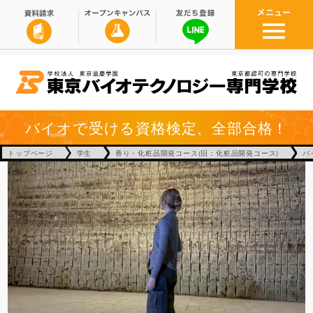
バイオで受ける資格検定、全部合格！
トップページ
学生
香り・化粧品開発コース(旧：化粧品開発コース)
バ