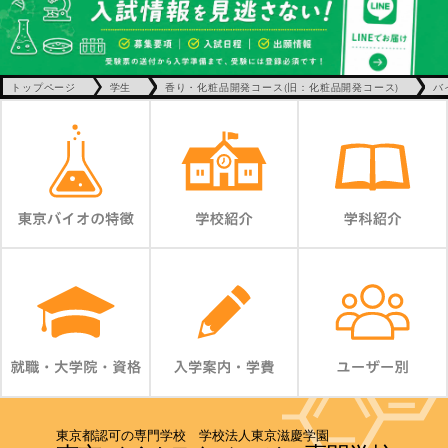
トップページ
学生
香り・化粧品開発コース(旧：化粧品開発コース)
バ
東京都認可の専門学校 学校法人東京滋慶学園