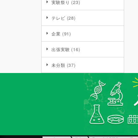
実験祭り
(23)
テレビ
(28)
企業
(91)
出張実験
(16)
未分類
(37)