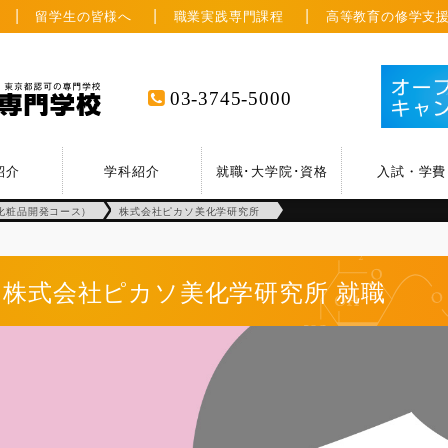
留学生の皆様へ
職業実践専門課程
高等教育の修学支
03-3745-5000
紹介
学科紹介
就職･大学院･資格
入試・学費
化粧品開発コース)
株式会社ピカソ美化学研究所
株式会社ピカソ美化学研究所
就職