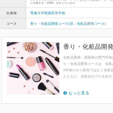
に生産する「ODM」を行っています。
出身校
専修大学附属高等学校
コース
香り・化粧品開発コース(旧：化粧品開発コース)
香り・化粧品開発
化粧品開発・調⾹師の専⾨学校
り・化粧品開発コースは、化粧
3年制だから製造ではなく化粧
とともに、化粧品のプロをめざし
もっと見る