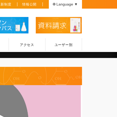
援新制度
情報公開
🌐 Language ▼
アクセス
ユーザー別