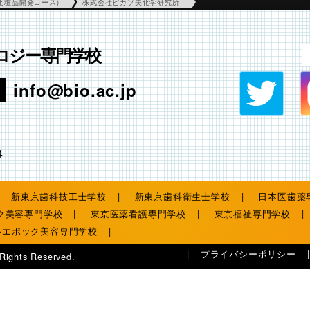
化粧品開発コース)
株式会社ピカソ美化学研究所
ロジー専門学校
info@bio.ac.jp
4
新東京歯科技工士学校
新東京歯科衛生士学校
日本医歯薬
ク美容専門学校
東京医薬看護専門学校
東京福祉専門学校
ルエポック美容専門学校
プライバシーポリシー
 Rights Reserved.