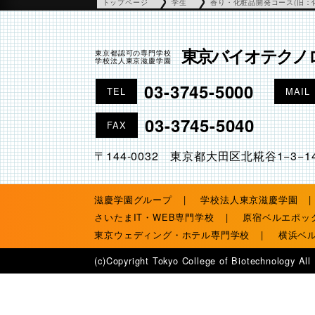
トップページ
学生
香り・化粧品開発コース(旧：
東京バイオテクノ
東京都認可の専門学校
学校法人東京滋慶学園
03-3745-5000
TEL
MAIL
03-3745-5040
FAX
〒144-0032 東京都大田区北糀谷1−3−1
滋慶学園グループ
学校法人東京滋慶学園
さいたまIT・WEB専門学校
原宿ベルエポッ
東京ウェディング・ホテル専門学校
横浜ベ
(c)Copyright Tokyo College of Biotechnology All