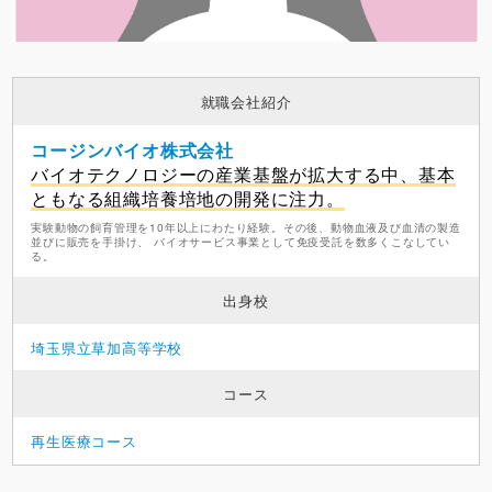
就職会社紹介
コージンバイオ株式会社
バイオテクノロジーの産業基盤が拡大する中、基本
ともなる組織培養培地の開発に注力。
実験動物の飼育管理を10年以上にわたり経験。その後、動物血液及び血清の製造
並びに販売を手掛け、 バイオサービス事業として免疫受託を数多くこなしてい
る。
出身校
埼玉県立草加高等学校
コース
再生医療コース