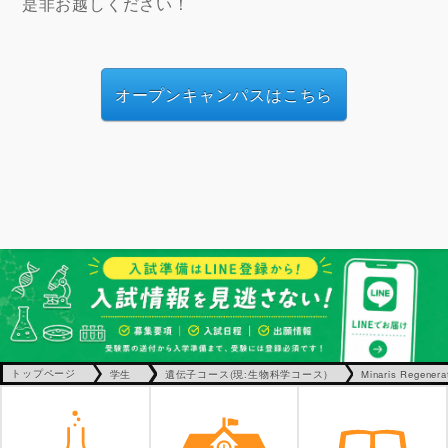
是非お越しください！
オープンキャンパスはこちら
トップページ
学生
遺伝子コース(現:生物科学コース)
Minaris Regene