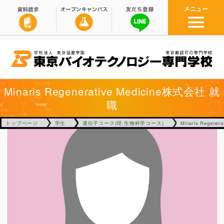
Minaris Regenerative Medicine株式会社
就
職
トップページ
学生
遺伝子コース(現:生物科学コース)
Minaris Regene