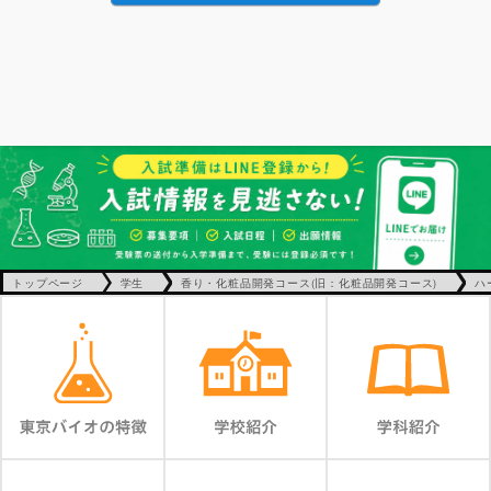
トップページ
学生
香り・化粧品開発コース(旧：化粧品開発コース)
ハ