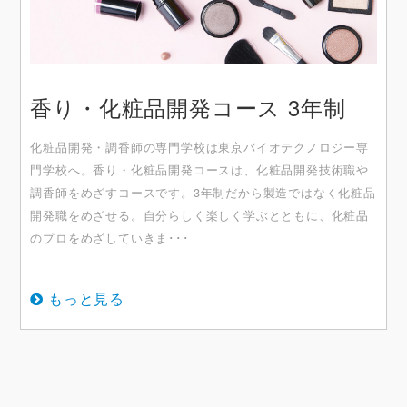
香り・化粧品開発コース 3年制
化粧品開発・調⾹師の専⾨学校は東京バイオテクノロジー専
⾨学校へ。⾹り・化粧品開発コースは、化粧品開発技術職や
調⾹師をめざすコースです。3年制だから製造ではなく化粧品
開発職をめざせる。⾃分らしく楽しく学ぶとともに、化粧品
のプロをめざしていきま･･･
もっと見る