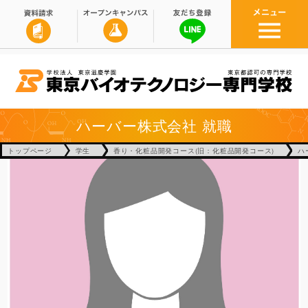
ハーバー株式会社
就職
トップページ
学生
香り・化粧品開発コース(旧：化粧品開発コース)
ハ