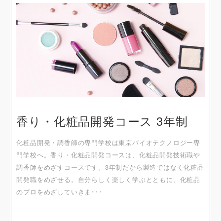
香り・化粧品開発コース 3年制
化粧品開発・調⾹師の専⾨学校は東京バイオテクノロジー専
⾨学校へ。⾹り・化粧品開発コースは、化粧品開発技術職や
調⾹師をめざすコースです。3年制だから製造ではなく化粧品
開発職をめざせる。⾃分らしく楽しく学ぶとともに、化粧品
のプロをめざしていきま･･･