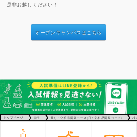
是非お越しください！
オープンキャンパスはこちら
トップページ
学生
香り・化粧品開発コース(旧：化粧品開発コース)
株