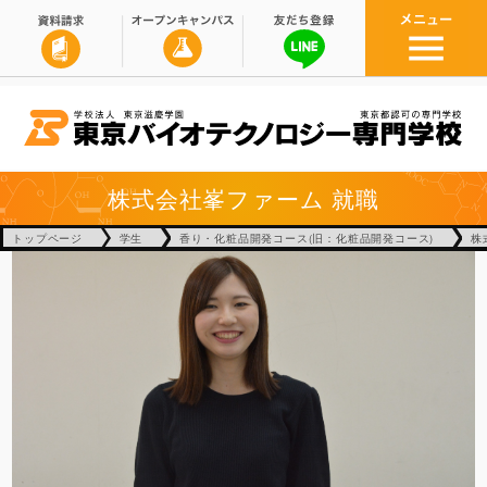
株式会社峯ファーム
就職
トップページ
学生
香り・化粧品開発コース(旧：化粧品開発コース)
株