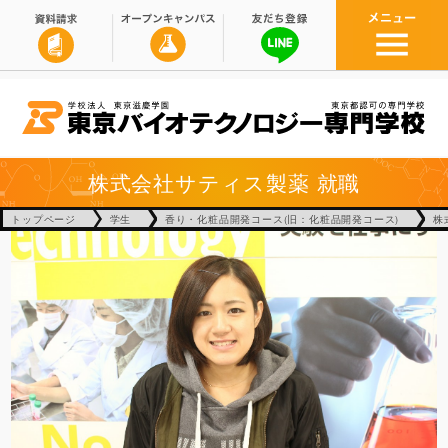
株式会社サティス製薬
就職
トップページ
学生
香り・化粧品開発コース(旧：化粧品開発コース)
株