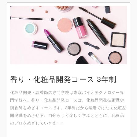
香り・化粧品開発コース 3年制
化粧品開発・調⾹師の専⾨学校は東京バイオテクノロジー専
⾨学校へ。⾹り・化粧品開発コースは、化粧品開発技術職や
調⾹師をめざすコースです。3年制だから製造ではなく化粧品
開発職をめざせる。⾃分らしく楽しく学ぶとともに、化粧品
のプロをめざしていきま･･･