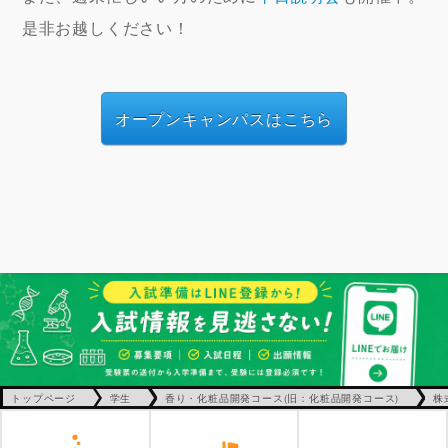
是非お越しください！
オープンキャンパスはこちら
トップページ
学生
香り・化粧品開発コース(旧：化粧品開発コース)
株