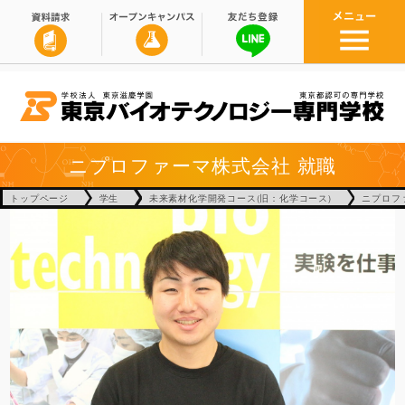
ニプロファーマ株式会社
就職
トップページ
学生
未来素材化学開発コース(旧：化学コース)
ニプロフ