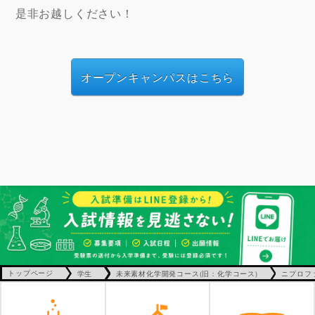
是非お越しください！
オープンキャンパスはこちら
トップページ
学生
未来素材化学開発コース(旧：化学コース)
ニプロフ