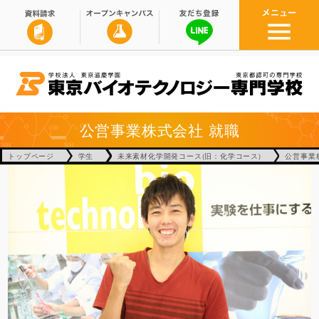
公営事業株式会社
就職
トップページ
学生
未来素材化学開発コース(旧：化学コース)
公営事業