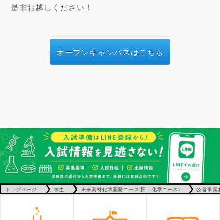
是非お越しください！
オープンキャンパスはこちら
トップページ
学生
未来素材化学開発コース(旧：化学コース)
公営事業