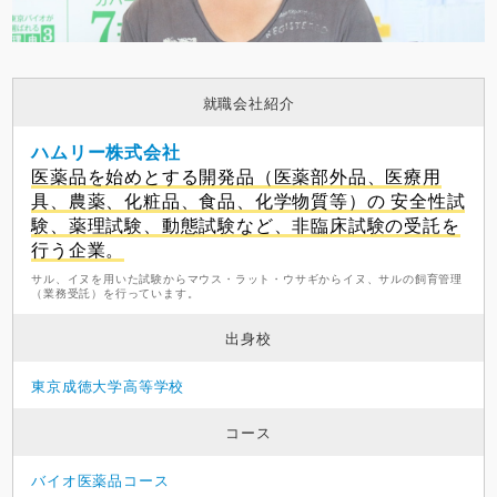
就職会社紹介
ハムリー株式会社
医薬品を始めとする開発品（医薬部外品、医療用
具、農薬、化粧品、食品、化学物質等）の 安全性試
験、薬理試験、動態試験など、非臨床試験の受託を
行う企業。
サル、イヌを用いた試験からマウス・ラット・ウサギからイヌ、サルの飼育管理
（業務受託）を行っています。
出身校
東京成徳大学高等学校
コース
バイオ医薬品コース