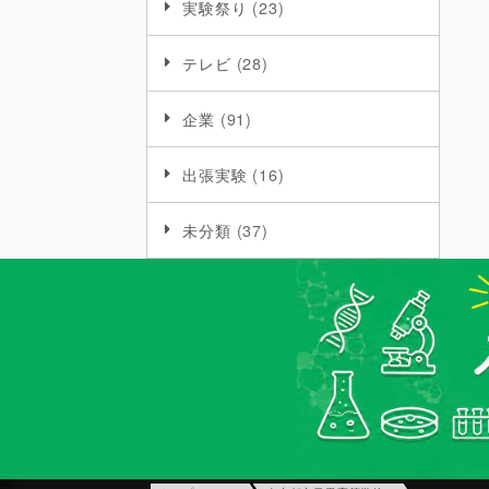
実験祭り
(23)
テレビ
(28)
企業
(91)
出張実験
(16)
未分類
(37)