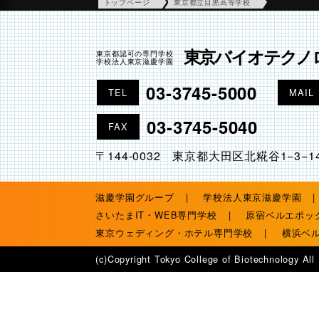
トップページ
東京都立目黒高等学校
東京バイオテクノ
東京都認可の専門学校
学校法人東京滋慶学園
03-3745-5000
TEL
MAIL
03-3745-5040
FAX
〒144-0032 東京都大田区北糀谷1−3−1
滋慶学園グループ
学校法人東京滋慶学園
さいたまIT・WEB専門学校
原宿ベルエポッ
東京ウェディング・ホテル専門学校
横浜ベ
(c)Copyright Tokyo College of Biotechnology All