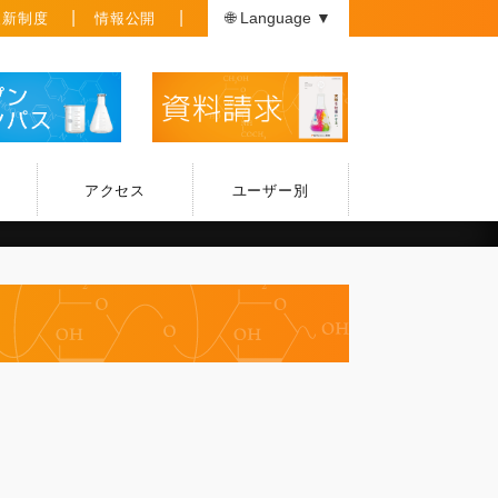
援新制度
情報公開
🌐 Language ▼
アクセス
ユーザー別