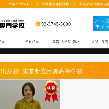
留学生の皆様へ
職業実践専門課程
高等教育の修学支
03-3745-5000
紹介
学科紹介
就職･大学院･資格
入試・学費
出身校: 東京都立目黒高等学校