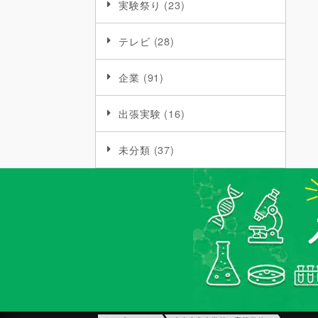
実験祭り
(23)
テレビ
(28)
企業
(91)
出張実験
(16)
未分類
(37)