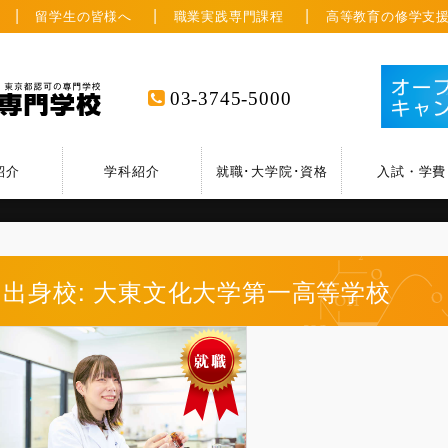
留学生の皆様へ
職業実践専門課程
高等教育の修学支
03-3745-5000
紹介
学科紹介
就職･大学院･資格
入試・学費
出身校: 大東文化大学第一高等学校