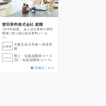
曽田香料株式会社
就職
1915年創業。 あらゆる香料の研究
開発に取り組む総合香料メーカ
ー。
大東文化大学第一高等学
出身校
校
香り・化粧品開発コース
コース
(旧：化粧品開発コース)
詳細はこちら