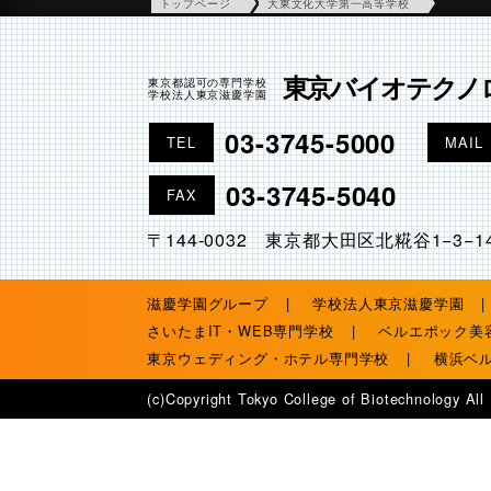
トップページ
大東文化大学第一高等学校
東京バイオテクノ
東京都認可の専門学校
学校法人東京滋慶学園
03-3745-5000
TEL
MAIL
03-3745-5040
FAX
〒144-0032 東京都大田区北糀谷1−3−1
滋慶学園グループ
学校法人東京滋慶学園
さいたまIT・WEB専門学校
ベルエポック美
東京ウェディング・ホテル専門学校
横浜ベ
(c)Copyright Tokyo College of Biotechnology All