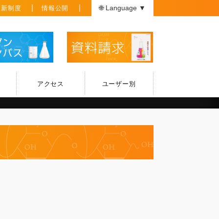
援新制度
情報公開
🌐 Language ▼
アクセス
ユーザー別