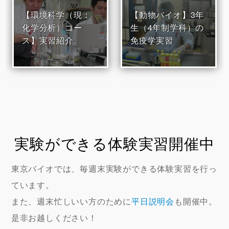
【環境科学（現：
【動物バイオ】3年
化学分析）コー
生（4年制学科）の
ス】実習紹介
免疫学実習
実験ができる体験実習開催中
東京バイオでは、毎週末実験ができる体験実習を行っ
ています。
また、週末忙しいい方のために
平日説明会
も開催中。
是非お越しください！