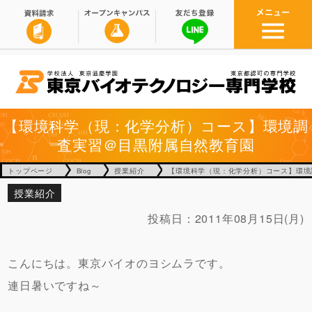
【環境科学（現：化学分析）コース】環境調
査実習＠目黒附属自然教育園
トップページ
Blog
授業紹介
【環境科学（現：化学分析）コース】環境
授業紹介
投稿日：
2011年08月15日(月)
こんにちは。東京バイオのヨシムラです。
連日暑いですね～