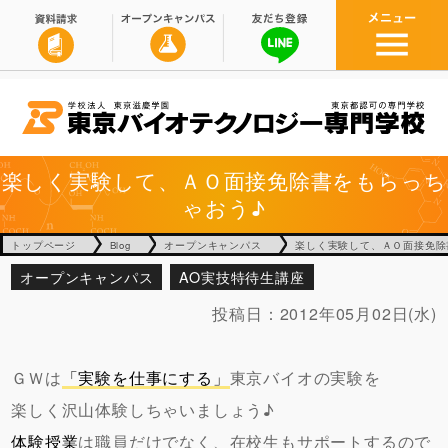
楽しく実験して、ＡＯ面接免除書をもらっち
ゃおう♪
トップページ
Blog
オープンキャンパス
楽しく実験して、ＡＯ面接免除
オープンキャンパス
AO実技特待生講座
投稿日：
2012年05月02日(水)
ＧＷは
「実験を仕事にする」
東京バイオの実験を
楽しく沢山体験しちゃいましょう♪
体験授業
は職員だけでなく、在校生もサポートするので