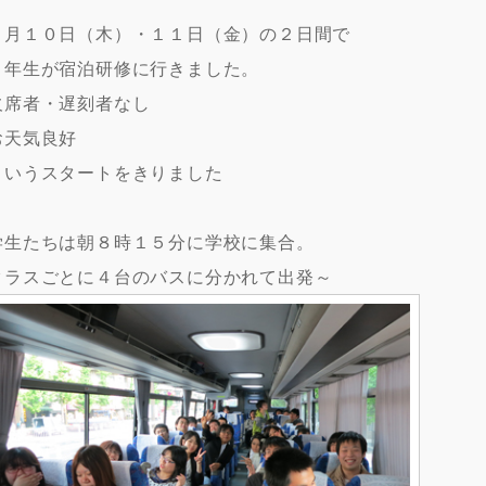
５月１０日（木）・１１日（金）の２日間で
１年生が宿泊研修に行きました。
欠席者・遅刻者なし
お天気良好
というスタートをきりました
学生たちは朝８時１５分に学校に集合。
クラスごとに４台のバスに分かれて出発～