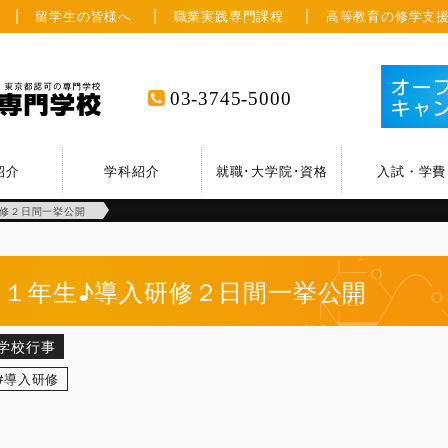
留学生の皆様へ
職業実践専門課程
高等教育の修学支
03-3745-5000
紹介
学科紹介
就職･大学院･資格
入試・学費
研修２日間一挙公開
１年生♪導入研修２日間一挙公開
学校行事
導入研修