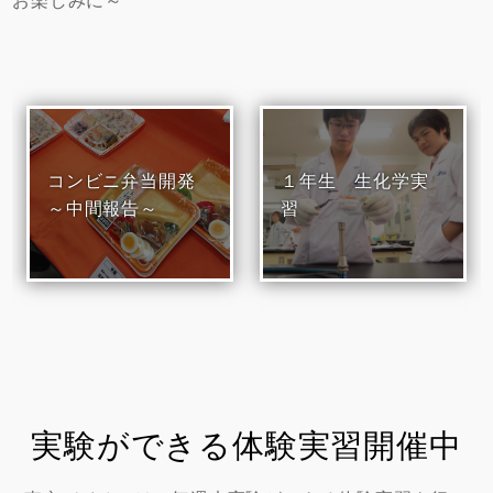
コンビニ弁当開発
１年生 生化学実
～中間報告～
習
実験ができる体験実習開催中