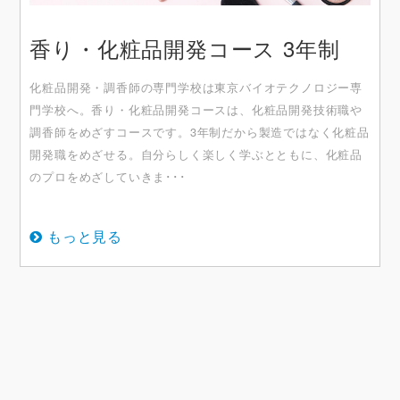
香り・化粧品開発コース 3年制
化粧品開発・調⾹師の専⾨学校は東京バイオテクノロジー専
⾨学校へ。⾹り・化粧品開発コースは、化粧品開発技術職や
調⾹師をめざすコースです。3年制だから製造ではなく化粧品
開発職をめざせる。⾃分らしく楽しく学ぶとともに、化粧品
のプロをめざしていきま･･･
もっと見る