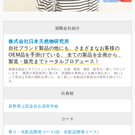
就職会社紹介
株式会社日本天然物研究所
自社ブランド製品の他にも、さまざまなお客様の
OEM品を手掛けている。 全ての製品を企画から、
製造・販売までトータルプロデュース！
基礎化粧品とサプリメントを中心に、企画・開発・製造・販売を一貫して行って
います。 最新の美容医学に基づき、防腐剤や香料などを極力使わずに、体にと
って安全な天然の原料を用いた、全く新しい化粧品や美容法の研究を続けてい
る。
出身校
長野県上田染谷丘高等学校
コース
香り・化粧品開発コース(旧：化粧品開発コース)