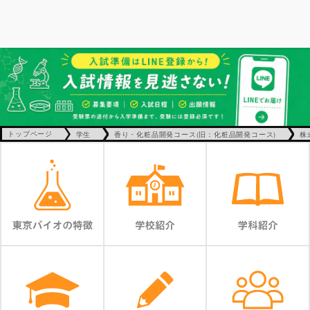
トップページ
学生
香り・化粧品開発コース(旧：化粧品開発コース)
株