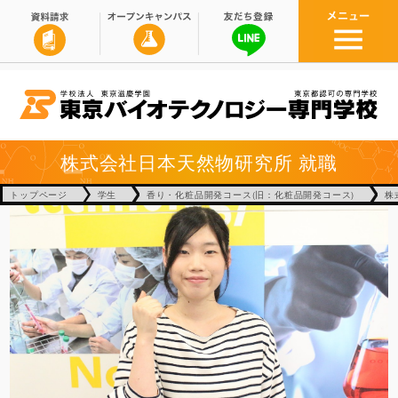
株式会社日本天然物研究所
就職
トップページ
学生
香り・化粧品開発コース(旧：化粧品開発コース)
株