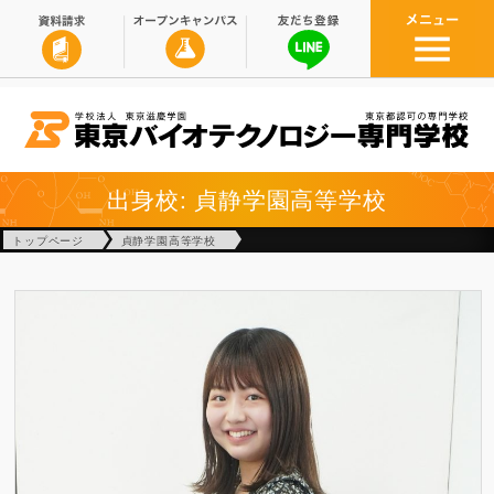
出身校: 貞静学園高等学校
トップページ
貞静学園高等学校