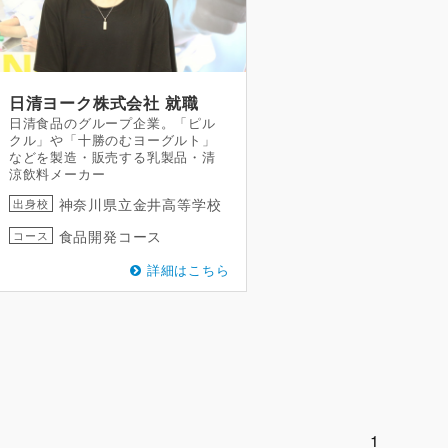
日清ヨーク株式会社
就職
日清食品のグループ企業。「ピル
クル」や「十勝のむヨーグルト」
などを製造・販売する乳製品・清
涼飲料メーカー
神奈川県立金井高等学校
出身校
食品開発コース
コース
詳細はこちら
1