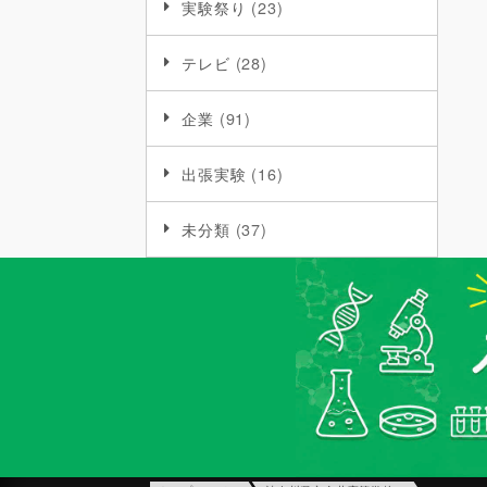
実験祭り
(23)
テレビ
(28)
企業
(91)
出張実験
(16)
未分類
(37)