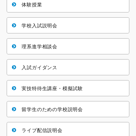
体験授業
学校入試説明会
理系進学相談会
入試ガイダンス
実技特待生講座・模擬試験
留学生のための学校説明会
ライブ配信説明会