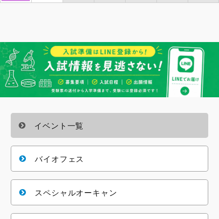
イベント一覧
バイオフェス
スペシャルオーキャン