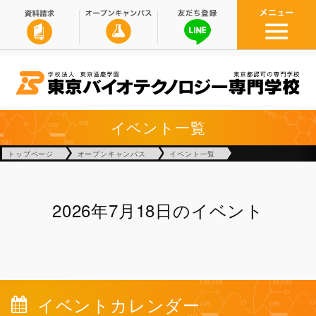
イベント一覧
トップページ
オープンキャンパス
イベント一覧
2026年7月18日のイベント
イベントカレンダー