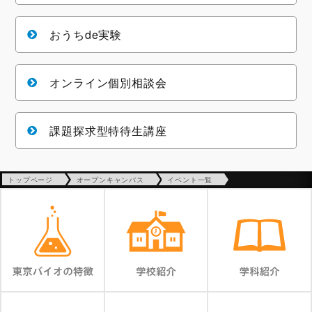
おうちde実験
オンライン個別相談会
課題探求型特待生講座
トップページ
オープンキャンパス
イベント一覧