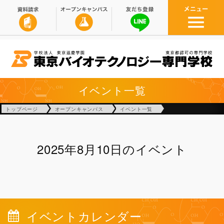
イベント一覧
トップページ
オープンキャンパス
イベント一覧
2025年8月10日のイベント
イベントカレンダー