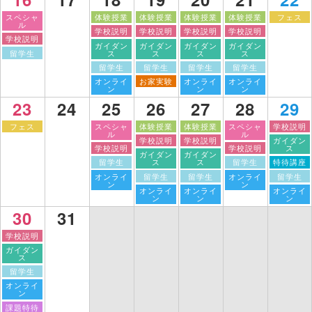
スペシャ
体験授業
体験授業
体験授業
体験授業
フェス
ル
学校説明
学校説明
学校説明
学校説明
学校説明
ガイダン
ガイダン
ガイダン
ガイダン
留学生
ス
ス
ス
ス
留学生
留学生
留学生
留学生
オンライ
お家実験
オンライ
オンライ
ン
ン
ン
23
24
25
26
27
28
29
フェス
スペシャ
体験授業
体験授業
スペシャ
学校説明
ル
ル
学校説明
学校説明
ガイダン
学校説明
学校説明
ス
ガイダン
ガイダン
留学生
ス
ス
留学生
特待講座
オンライ
留学生
留学生
オンライ
留学生
ン
ン
オンライ
オンライ
オンライ
ン
ン
ン
30
31
学校説明
ガイダン
ス
留学生
オンライ
ン
課題特待