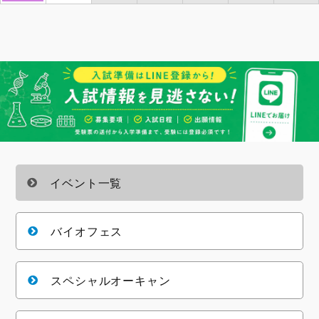
イベント一覧
バイオフェス
スペシャルオーキャン