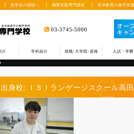
留学生の皆様へ
職業実践専門課程
高等教育の修学支
03-3745-5000
紹介
学科紹介
就職･大学院･資格
入試・学費
出身校: ＩＳＩランゲージスクール高