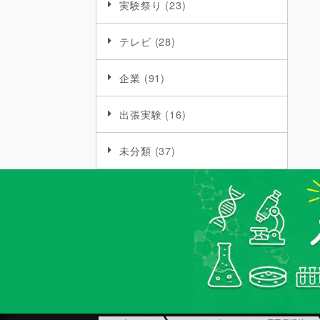
実験祭り
(23)
テレビ
(28)
企業
(91)
出張実験
(16)
未分類
(37)