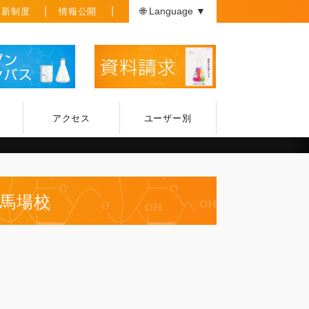
援新制度
情報公開
🌐 Language ▼
アクセス
ユーザー別
田馬場校