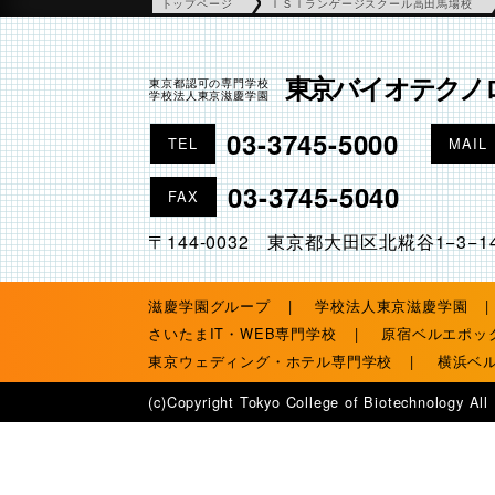
トップページ
ＩＳＩランゲージスクール高田馬場校
東京バイオテクノ
東京都認可の専門学校
学校法人東京滋慶学園
03-3745-5000
TEL
MAIL
03-3745-5040
FAX
〒144-0032 東京都大田区北糀谷1−3−1
滋慶学園グループ
学校法人東京滋慶学園
さいたまIT・WEB専門学校
原宿ベルエポッ
東京ウェディング・ホテル専門学校
横浜ベ
(c)Copyright Tokyo College of Biotechnology All