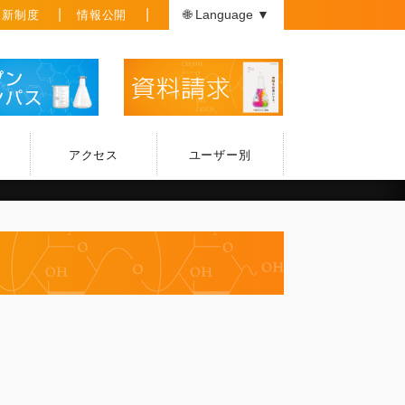
援新制度
情報公開
🌐 Language ▼
アクセス
ユーザー別