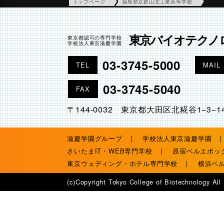
トップページ
福島県立郡山北工業高等学校
東京バイオテクノ
東京都認可の専門学校
学校法人東京滋慶学園
03-3745-5000
TEL
MAIL
03-3745-5040
FAX
〒144-0032 東京都大田区北糀谷1−3−1
滋慶学園グループ
学校法人東京滋慶学園
さいたまIT・WEB専門学校
原宿ベルエポッ
東京ウェディング・ホテル専門学校
横浜ベ
(c)Copyright Tokyo College of Biotechnology All