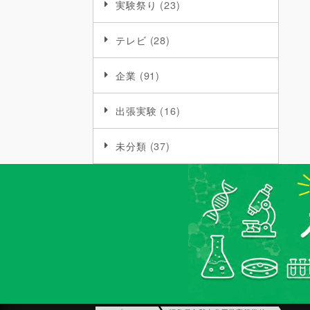
実験祭り
(23)
テレビ
(28)
企業
(91)
出張実験
(16)
未分類
(37)